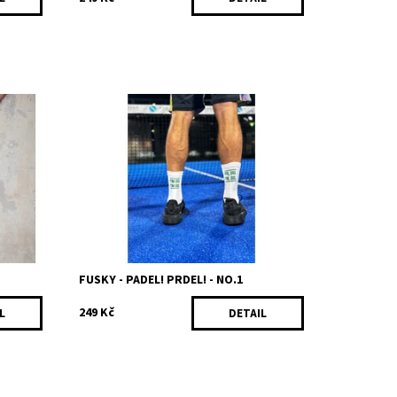
, co to
Sport číslo jedna v těchto jáhrech co se
Co ty?
týče nových pinkačů - tak se kóké betelně
d, 2%
oháknout, ať neděláš na platze ostudu!
Složení: 80% bavlna, 18%...
Dostupnost:
Skladem
Kód:
298/35
FUSKY - PADEL! PRDEL! - NO.1
249 Kč
L
DETAIL