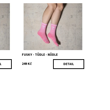
jáhr, to
Pokud na koc uvidíš na prvém zcuku tyto
 A
betelný růžovky, tak pokud nési blbé jak
 tušíš,
tágo, tak víš, že máš velmi brzy pali
domašov - protože je koc buď...
Dostupnost:
Skladem
Kód:
253/35
FUSKY - TŮDLE - NŮDLE
249 Kč
L
DETAIL