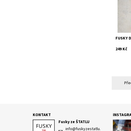
Dostupn
Kód:
FUSKY 
249 Kč
Pře
KONTAKT
INSTAGR
Fusky ze ŠTATLU
info
@
fuskyzestatlu.