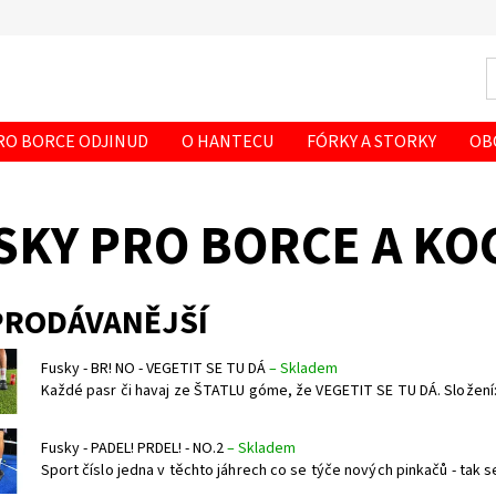
RO BORCE ODJINUD
O HANTECU
FÓRKY A STORKY
OB
SKY PRO BORCE A KO
PRODÁVANĚJŠÍ
Fusky - BR! NO - VEGETIT SE TU DÁ
–
Skladem
Každé pasr či havaj ze ŠTATLU góme, že VEGETIT SE TU DÁ. Složení:
Fusky - PADEL! PRDEL! - NO.2
–
Skladem
Sport číslo jedna v těchto jáhrech co se týče nových pinkačů - tak se