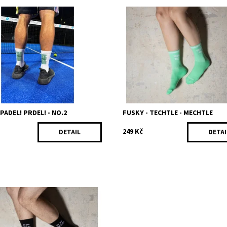
slo jedna v těchto jáhrech co se
Nemít pastelky v šatníku na letošní 
ých pinkačů - tak se kóké betelně
je jak neznát Gotta nebo tak něco!
, ať neděláš na platze ostudu!
pokud nési blbé/á jak tágo, tak asi
 80% bavlna, 18%...
že s těmato fuskama...
ost:
Skladem
Dostupnost:
Skladem
301/35
Kód:
250/35
PADEL! PRDEL! - NO.2
FUSKY - TECHTLE - MECHTLE
249 Kč
DETAIL
DETAI
eš na candáty, do Maximusu, či na
u piglovat festovní koc - jedině v
ávných fuskách! Složení: 80%
18% polyamid,...