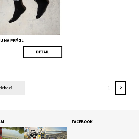
ost:
Skladem
208/41
DU NA PRÝGL
DETAIL
dchozí
1
2
AM
FACEBOOK