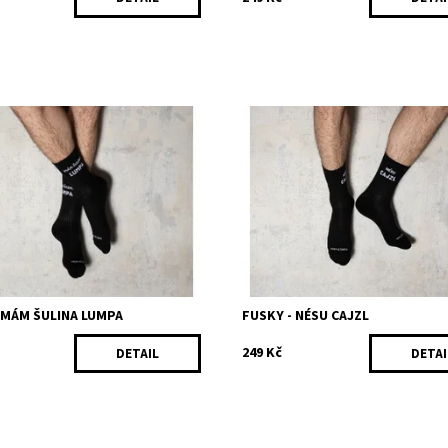
cha ať ti koc rychle nezatnou
Většina borců a koc z Práglu nekóří
edla lump forever! Složení: 80%
znamená hrnót krtkem na Slintáč. 
18% polyamid, 2% elastan Made
Složení: 80% bavlna, 18% polyami
...
elastan Made in ŠTATL
ost:
Skladem
Dostupnost:
Skladem
175/41
Kód:
211/CER
 MÁM ŠULINA LUMPA
FUSKY - NÉSU CAJZL
249 Kč
DETAIL
DETAI