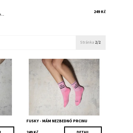
249 Kč
...
Stránka
2/2
d, 2%
Keď jsi fešná havaj a chceš, aby za tebó
borci ze Štatlu brósili dvojtý Salkowy.
Složení: 80% bavlna, 18% polyamid, 2%
elastan Made in ŠTATL
Dostupnost:
Skladem
Kód:
223/35
FUSKY - MÁM NEZBEDNÓ PRCINU
249 Kč
L
DETAIL