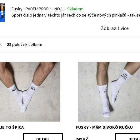
Fusky - PADEL! PRDEL! - NO.1
–
Skladem
Sport číslo jedna v těchto jáhrech co se týče nových pinkačů - tak se
Zobrazit více
e:
22
položek celkem
 kandelábrem v Jóbsku lupeš
Složení: 80% bavlna, 18% polyami
 koc - jedině ve fusaklách JE TO
elastan Made in ŠTATL
ložení: 80% bavlna, 18%
Dostupnost:
Skladem
, 2% elastan Made in ŠTATL
Kód:
247/35
ost:
Skladem
163/35
 JE TO ŠPICA
FUSKY - MÁM DIVOKÓ RUČKU
249 Kč
DETAIL
DETAI