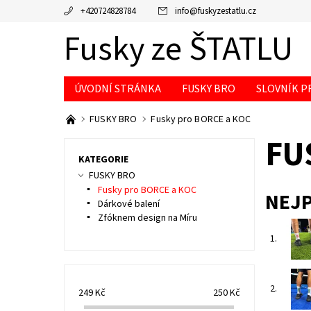
+420724828784
info
@
fuskyzestatlu.cz
Fusky ze ŠTATLU
ÚVODNÍ STRÁNKA
FUSKY BRO
SLOVNÍK P
FUSKY BRO
Fusky pro BORCE a KOC
FU
KATEGORIE
FUSKY BRO
Fusky pro BORCE a KOC
NEJ
Dárkové balení
Zfóknem design na Míru
1.
2.
249
Kč
250
Kč