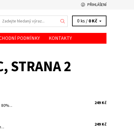
PŘIHLÁŠENÍ
0 ks /
0 Kč
CHODNÍ PODMÍNKY
KONTAKTY
C
, STRANA 2
249 Kč
 80%...
249 Kč
...