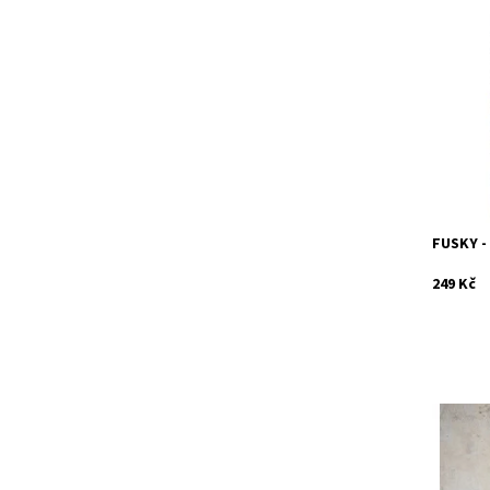
Sport čí
týče nov
oháknout
Složení:
Dostupn
Kód:
FUSKY - 
249 Kč
Pokud jd
Kozí hork
těch spr
bavlna, 