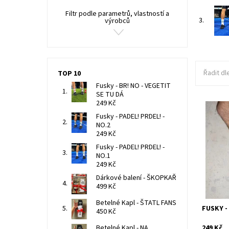
Filtr podle parametrů, vlastností a
3.
výrobců
Řadit dl
TOP 10
Fusky - BR! NO - VEGETIT
SE TU DÁ
249 Kč
Keď pod
festovní
Fusky - PADEL! PRDEL! -
ŠPICA. S
NO.2
polyamid
249 Kč
Dostupn
Fusky - PADEL! PRDEL! -
Kód:
NO.1
249 Kč
Dárkové balení - ŠKOPKAŘ
499 Kč
Betelné Kapl - ŠTATL FANS
FUSKY -
450 Kč
249 Kč
Betelné Kapl - NA