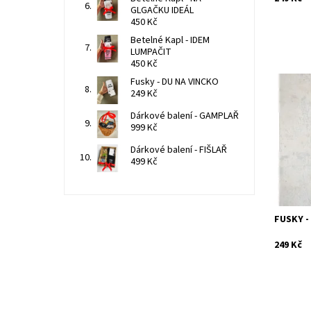
GLGAČKU IDEÁL
450 Kč
Betelné Kapl - IDEM
LUMPAČIT
450 Kč
Dávej ba
Fusky - DU NA VINCKO
tipec. B
249 Kč
bavlna, 
in ŠTATL 
Dárkové balení - GAMPLAŘ
999 Kč
Dostupn
Kód:
Dárkové balení - FIŠLAŘ
499 Kč
FUSKY -
249 Kč