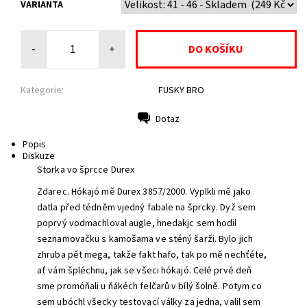
VARIANTA
-
+
Kategorie:
FUSKY BRO
Dotaz
Tisk
Popis
Diskuze
Storka vo šprcce Durex
Zdarec. Hókajó mě Durex 3857/2000. Vyplkli mě jako
datla před tédněm
v
jedný fabale na šprcky. Dyž sem
poprvý
vodmachloval augle, hnedakjc sem ho
dil
seznamovačku
s
kamošama ve sténý šarži. Bylo jich
zhruba pět mega, takže fakt hafo, tak po mě nechťéte,
ať vám špléchnu, jak se všeci
hókajó.
Celé prvé deň
sme promóňali
u
ňákéch felčarů
v bílý
šolně. Potym co
sem ubóchl všecky testovací války za jedna
,
valil sem