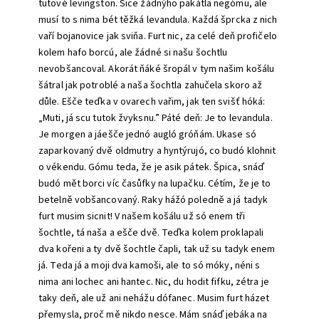
tutové
levingston.
Sice žádnýho pakátla negómu, ale
musí to
s nima
bét těžká levandula. Každá šprcka
z
nich
vaří bojanovice jak sviňa. Furt nic, za celé deň profičelo
kolem hafo borcú, ale žádné si našu šochtlu
nevobšancoval. Akorát ňáké šropál
v tym
našim košálu
šátra
l jak potroblé a
naša šochtla zahučela skoro
až
důle. Ešče teďka
v
ovarech vařim, jak ten svišť hóká:
„Muti, já scu tutok žvyksnu.” Páté deň: Je to levandula.
Je morgen
a já
ešče jednó augló gróňám.
U
kase só
zaparkovaný dvě
oldmutry a hyntýrujó, co budó klohnit
o vékendu. Gómu teda,
že je asik pátek. Špica, snáď
budó mět borci víc časůfky na lupačku. Cétím, že je to
betelně vobšancovaný. Raky hážó poledně
a já tadyk
furt musim sicnit! V
našem košálu už só enem tři
šochtle, tá naša
a
ešče dvě. Teďka kolem p
roklapali
dva kořeni
a
ty dvě šochtle čapli, tak už su tadyk enem
já.
Teda já a
moji dva kamoši, ale to só móky, néni
s
nima ani lochec ani hantec.
Nic, du hodit fifku, zétra je
taky deň, ale už ani nehážu
dófanec.
Musim furt házet
přemysla, proč mě nikdo
nesce.
Mám snáď jebáka na