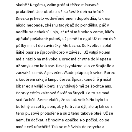
skobě? Negómu, valim gróňat těžce mínusově
proladěné.
Je sobota a
už su šesté deň na hródě.
Dneska je kvelb vodevřené enem dopoledňa, tak esi
nikdo nedonde, zkésnu tadyk až do pondělka, páč
v
nedělu se
nehokní.
Chjo, ať už si mě nekdo veme, klíďo
aji ňáké pošahané puboš, už je mě to egál. Už enem dvě
pětky minut do zavíračky. Ale bacha. Do kvelbu naplul
ňáké pasr se špicovó
kobró v
závěsu. Už valijó kolem
mě
a
házijó na mě voko.
Borec
mě chytne do klepet
a
už smykujem ke kase.
Havaj vyplázne
kilo ze šrajtofle
a
zacvaká za mě.
A
je večer. Všade plápolajó
svíce. Borec
s
kocórem srkajó lampu červa. Špica, konečně jí
mázl
lóbanec a valijó k betli a
vyndávajó mě ze šochtle aus.
Poprvý cétím kaltnové fukéř na štrycli.
Co to se mnó
scó f
achčit. Sem nekóřil, že su tak velké.
No bylo to
betelný a scel by sem, aby to trvalo dýl, ale aj tak su z
teho plusově proladěné
a su z teho takové plné.
Už se
nemužu dočkat, až hodíme opáčko. No počké, co se
mnó sceš ufachčit? Ta koc mě švihla
do retycha a