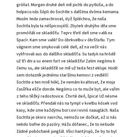
gróňat. Morgen druhé deň mě pichli do pytloša,
a do
holpecu nás šópli do šochtle
s
dalšíma dvóma kemama.
Musím
teda zamachrovat, dyž špléchnu, že naša
šochtla byla ta néšpicovjéší. Zbytek druhýho dňa sme
promóňáli ve skladišťu. Teprv třetí deň sme valili na
špacír.
Kam sme valili? Do óbrkvelbu v
óbrštatlu. Tym
vágnem sme smykovali celé deň, až na večír nás
vylifrovali aus do dalšího skladišťa.
Su tadyk na
hródě
už tři dni
a
su enem furt ve skladišťu!
Zatim negómu k
čemu su, ale skladišťě se mě už teda fest ekluje.
Hodil
sem
dotazník jednému staršímu kemovi
z
vedléší
šochtle
a
ten mně hókl, že nemám kvaltovat, že moja
časůfka ešče donde. Negómu co to muže byt, ale vařim
z
teho těžký radostovice. Čtvrté deň, špica! Už nésme
ve skladišťu. Přendali n
ás na tympl v
kvelbu kósek vod
kasy, kde sme každýmu borcovi rovnó na
auglách.
Naša
šochtla je skoro navrchu, nemožu se dočkat, až
si nás
nekdo bafne do pazóry.
Hážu dófanec, že to nebude
žádné pobóchané jungšál. Všici hantýrujó, že by to byl