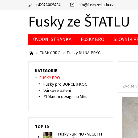
+420724828784
info
@
fuskyzestatlu.cz
Fusky ze ŠTATLU
ÚVODNÍ STRÁNKA
FUSKY BRO
SLOVNÍK P
FUSKY BRO
Fusky DU NA PRÝGL
KATEGORIE
FUSKY BRO
Fusky pro BORCE a KOC
Zvolte v
Dárkové balení
Zfóknem design na Míru
TOP 10
Fusky - BR! NO - VEGETIT