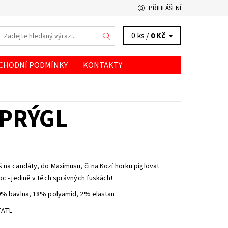
PŘIHLÁŠENÍ
0 ks /
0 Kč
CHODNÍ PODMÍNKY
KONTAKTY
 PRÝGL
 na candáty, do Maximusu, či na Kozí horku piglovat
oc - jedině v těch správných fuskách!
80% bavlna, 18% polyamid, 2% elastan
TATL