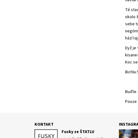
nastart
Té star
okolo k
sebe t
negómal
hází l
Dyž je
kisanec
Koc se
Bichla:
Buďte 
Pouze 
KONTAKT
INSTAGR
Fusky ze ŠTATLU