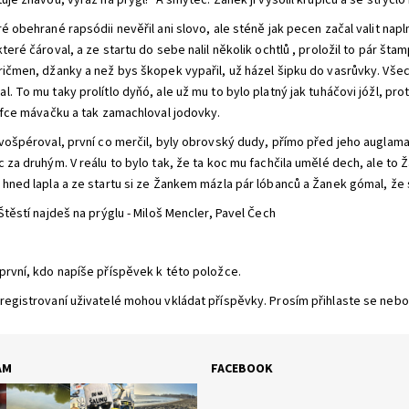
uje žhavou, vyraž na prygl!" A šmytec. Žanek ji vysolil krupicu a se štrycl
é obehrané rapsódii nevěřil ani slovo, ale sténě jak pecen začal valit napl
teré čároval, a ze startu do sebe nalil několik ochtlů , proložil to pár št
ričmen, džanky a než bys škopek vypařil, už házel šipku do vasrůvky. Všeck
. To mu taky prolítlo dyňó, ale už mu to bylo platný jak tuháčovi jóžl, pro
ajfce mávačku a tak zamachloval jodovky.
 vošpéroval, první co merčil, byly obrovský dudy, přímo před jeho auglama
 za druhým. V reálu to bylo tak, že ta koc mu fachčila umělé dech, ale to Ž
 hned lapla a ze startu si ze Žankem mázla pár lóbanců a Žanek gómal, že si
Štěstí najdeš na prýglu - Miloš Mencler, Pavel Čech
první, kdo napíše příspěvek k této položce.
registrovaní uživatelé mohou vkládat příspěvky. Prosím
přihlaste se
nebo
AM
FACEBOOK