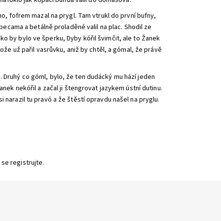
ó nafókló jak kopací bunda valil do domášova.
no, fofrem mazal na prygl. Tam vtrukl do první bufny,
ampecama a betálně proladěné valil na plac. Shodil ze
o by bylo ve šperku, Dyby kóřil švimčit, ale to Žanek
tože už pařil vasrůvku, aniž by chtěl, a gómal, že právě
. Druhý co góml, bylo, že ten dudácký mu hází jeden
anek nekóřil a začal ji štengrovat jazykem ústní dutinu.
 narazil tu pravó a že štěstí opravdu našel na pryglu.
 se
registrujte
.