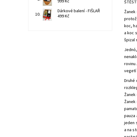
999 Kč
ŠTĚST
Dárkové balení - FIŠLAŘ
Žanek 
499 Kč
protož
koc, ha
a koc 
špizal 
Jednó,
nenakl
rovinu.
vegetí 
Druhé 
rozklep
Žanek 
Žanek n
pamato
pauza 
jeden s
a na s