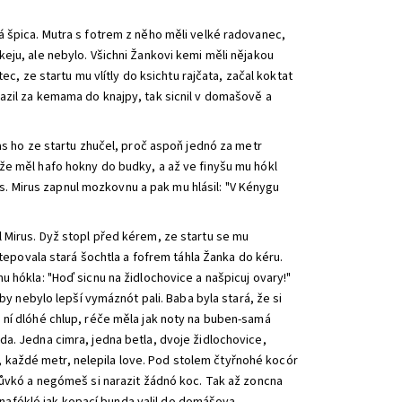
á špica. Mutra s fotrem z něho měli velké radovanec,
eju, ale nebylo. Všichni Žankovi kemi měli nějakou
ec, ze startu mu vlítly do ksichtu rajčata, začal koktat
azil za kemama do knajpy, tak sicnil v domašově a
as ho ze startu zhučel, proč aspoň jednó za metr
že měl hafo hokny do budky, a až ve finyšu mu hókl
kos. Mirus zapnul mozkovnu a pak mu hlásil: "V Kénygu
 Mirus. Dyž stopl před kérem, ze startu se mu
stepovala stará šochtla a fofrem táhla Žanka do kéru.
 hókla: "Hoď sicnu na židlochovice a našpicuj ovary!"
by nebylo lepší vymáznót pali. Baba byla stará, že si
 ní dlóhé chlup, réče měla jak noty na buben-samá
a. Jedna cimra, jedna betla, dvoje židlochovice,
ky, každé metr, nelepila love. Pod stolem čtyřnohé kocór
růvkó a negómeš si narazit žádnó koc. Tak až zoncna