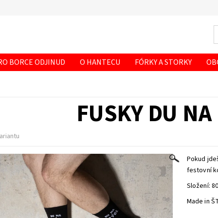
RO BORCE ODJINUD
O HANTECU
FÓRKY A STORKY
OB
FUSKY DU NA
ariantu
Pokud jdeš
festovní k
Složení: 
Made in Š