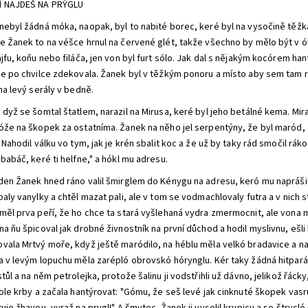
Í NAJDEŠ NA PRÝGLU
nebyl žádná móka, naopak, byl to nabité borec, keré byl na vysočině těžk
e Žanek to na véšce hrnul na červené glét, takže všechno by mělo být v ók
jfu, koňu nebo filáča, jen von byl furt sólo. Jak dal s nějakým kocórem hant
se po chvilce zdekovala. Žanek byl v těžkým ponoru a místo aby sem tam r
na levý serály v bedně.
 dyž se šomtal štatlem, narazil na Mirusa, keré byl jeho betálné kema. Mir
óže na škopek za ostatníma. Žanek na něho jel serpentýny, že byl maród, 
 Nahodil válku vo tym, jak je krén sbalit koc a že už by taky rád smočil rá
babáč, keré ti helfne," a hókl mu adresu.
den Žanek hned ráno valil šmirglem do Kénygu na adresu, keró mu naprášil
aly vanylky a chtěl mazat pali, ale v tom se vodmachlovaly futra a v nich 
měl prva peří, že ho chce ta stará vyšlehaná vydra zmermocnit, ale vona mu
a ňu špicoval jak drobné živnostník na první důchod a hodil myslivnu, ešli 
vala Mrtvý moře, když ještě maródilo, na héblu měla velkó bradavice a na
a v levým lopuchu měla zarépló obrovskó hórynglu. Kér taky žádná hitparád
tůl a na něm petrolejka, protože šalinu ji vodstřihli už dávno, jelikož řác
tole krby a začala hantýrovat: "Gómu, že seš levé jak cinknuté škopek vas