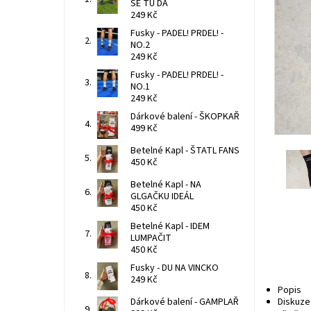
SE TU DÁ
249 Kč
Fusky - PADEL! PRDEL! -
NO.2
249 Kč
Fusky - PADEL! PRDEL! -
NO.1
249 Kč
Dárkové balení - ŠKOPKAŘ
499 Kč
Betelné Kapl - ŠTATL FANS
450 Kč
Betelné Kapl - NA
GLGAČKU IDEÁL
450 Kč
Betelné Kapl - IDEM
LUMPAČIT
450 Kč
Fusky - DU NA VINCKO
249 Kč
Popis
Dárkové balení - GAMPLAŘ
Diskuze