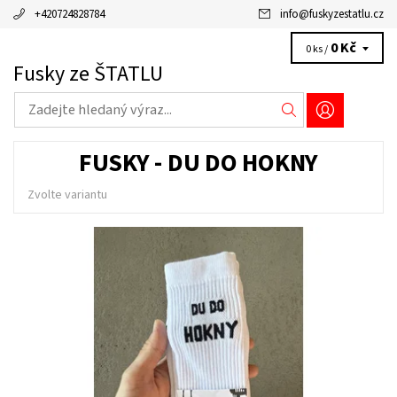
+420724828784
info
@
fuskyzestatlu.cz
0 Kč
0 ks /
Fusky ze ŠTATLU
FUSKY - DU DO HOKNY
Zvolte variantu