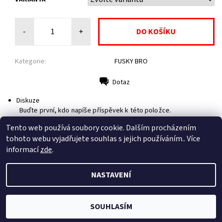
-
+
Kategorie:
FUSKY BRO
Dotaz
Tisk
Diskuze
Buďte první, kdo napíše příspěvek k této položce.
Pouze registrovaní uživatelé mohou vkládat příspěvky.
Tento web používá soubory cookie. Dalším procházením
Prosím
přihlaste se
nebo se
registrujte
.
tohoto webu vyjadřujete souhlas s jejich používáním.. Více
informací
zde
.
NASTAVENÍ
2026 © Fusky ze ŠTATLU, všechna práva vyhrazena
Vytvořil Shoptet
SOUHLASÍM