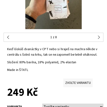
1
z 8
Keď lóskáš dvanáctky v CPT nebo si hraješ na machra někde v
centrálu s šolnó na krku, tak se nezapomeň betelně oháknout.
Složení: 80% bavlna, 18% polyamid, 2% elastan
Made in ŠTATL
ZVOLTE VARIANTU
249 Kč
VARIANTA